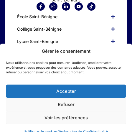
École Saint-Bénigne
Collège Saint-Bénigne
Lycée Saint-Bénigne
Gérer le consentement
CFA Saint-Bénigne
Nous utilisons des cookies pour mesurer l’audience, améliorer votre
Etudes supérieures
expérience et vous proposer des contenus adaptés. Vous pouvez accepter,
refuser ou personnaliser vos choix à tout moment.
Accepter
Refuser
Mentions legales
Une réalisation ekole.fr
Voir les préférences
Recrutement & engagements
Règlement intérieur
Politique de cookies
Déclaration de Confidentialité