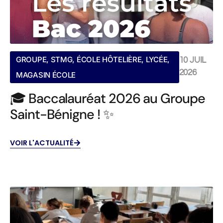
GROUPE
,
STMG
,
ÉCOLE HÔTELIÈRE
,
LYCÉE
,
10 JUIL
2026
MAGASIN ÉCOLE
🎓 Baccalauréat 2026 au Groupe
Saint-Bénigne ! ✨
VOIR L'ACTUALITÉ