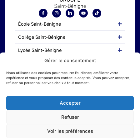
École Saint-Bénigne
Collège Saint-Bénigne
Lycée Saint-Bénigne
Gérer le consentement
CFA Saint-Bénigne
Nous utilisons des cookies pour mesurer l’audience, améliorer votre
Etudes supérieures
expérience et vous proposer des contenus adaptés. Vous pouvez accepter,
refuser ou personnaliser vos choix à tout moment.
Accepter
Refuser
Mentions legales
Une réalisation ekole.fr
Voir les préférences
Recrutement & engagements
Règlement intérieur