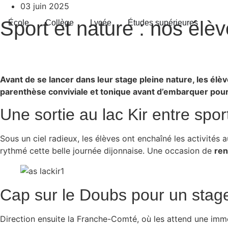
Aller
03 juin 2025
au
Sport et nature : nos élè
École
Collège
Lycée
Études supérieures
contenu
Avant de se lancer dans leur stage pleine nature, les élè
parenthèse conviviale et tonique avant d’embarquer pour
Une sortie au lac Kir entre spo
Sous un ciel radieux, les élèves ont enchaîné les activités a
rythmé cette belle journée dijonnaise. Une occasion de
ren
Cap sur le Doubs pour un stage
Direction ensuite la Franche-Comté, où les attend une imme