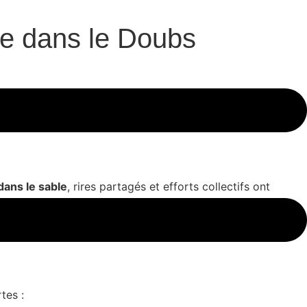
ure dans le Doubs
dernière journée sportive au lac Kir, à Dijon. Une
 dans le sable
, rires partagés et efforts collectifs ont
du sport en plein air
.
tes :