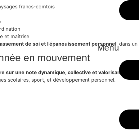
aysages francs-comtois
o
rdination
 et maîtrise
dépassement de soi et l’épanouissement personnel
, dans un
Menu
 l’année en mouvement
ire sur une note dynamique, collective et valorisante
. Il 
s scolaires, sport, et développement personnel.