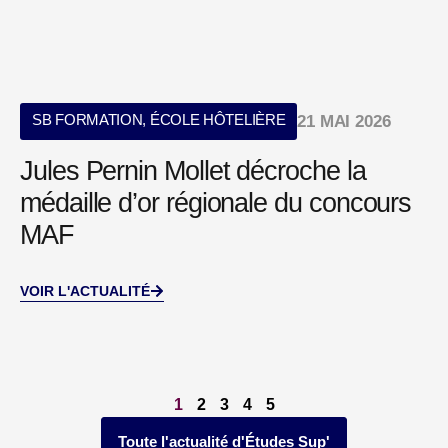
SB FORMATION
,
ÉCOLE HÔTELIÈRE
21 MAI 2026
Jules Pernin Mollet décroche la
médaille d’or régionale du concours
MAF
VOIR L'ACTUALITÉ
1
2
3
4
5
Toute l'actualité d'Études Sup'