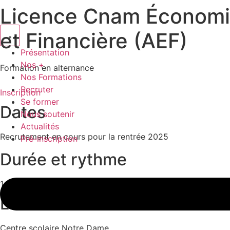
Licence Cnam Économie
Aller
au
et Financière (AEF)
contenu
Présentation
Nos +
Formation en alternance
Nos Formations
Recruter
Inscription
Se former
Dates
Nous soutenir
Actualités
Recrutement en cours pour la rentrée 2025
Pré-inscription
Durée et rythme
1 an – 550 h de formation en contrat d’apprentissage ou co
Lieu de formation
Centre scolaire Notre Dame