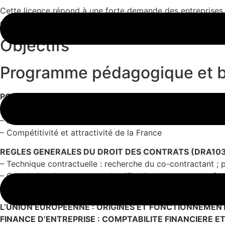
Cette licence répond à une forte demande des entreprises d
dans les PME et les PMI et à apporter leur expertise pour l
Objectifs
Programme pédagogique et 
POLITIQUES ET STRATEGIES ECONOMIQUES DANS LE 
– Rappel de notions de base en micro et macro économies
– Mondialisation et financiarisation de l’économie
– Compétitivité et attractivité de la France
REGLES GENERALES DU DROIT DES CONTRATS (DRA10
– Technique contractuelle : recherche du co-contractant ; po
– Conclusion des contrats : classification des contrats ; fo
– Exécution des contrats : régime des obligations contractue
L’UNION EUROPEENNE : ORIGINES ET FONCTIONNEMENT
FINANCE D’ENTREPRISE : COMPTABILITE FINANCIERE 