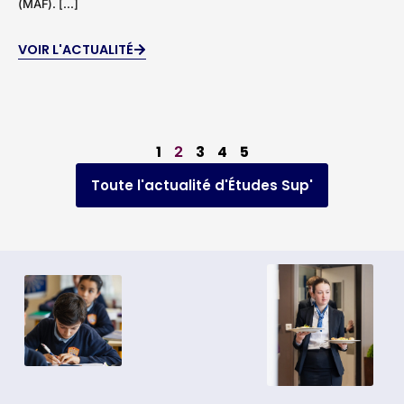
(MAF). [...]
VOIR L'ACTUALITÉ
1
3
4
5
2
Toute l'actualité d'Études Sup'